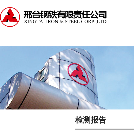
走进邢钢
资讯中心
产品中心
服务支持
检测报告
产品中心