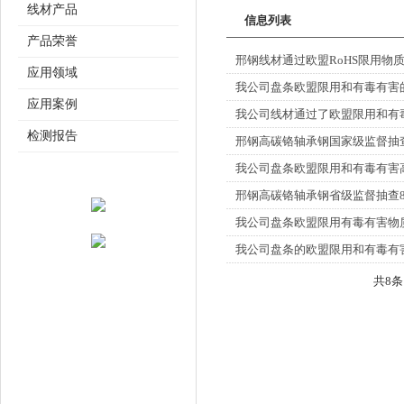
线材产品
信息列表
产品荣誉
邢钢线材通过欧盟RoHS限用物
应用领域
我公司盘条欧盟限用和有毒有害
应用案例
我公司线材通过了欧盟限用和有
检测报告
邢钢高碳铬轴承钢国家级监督抽
我公司盘条欧盟限用和有毒有害
邢钢高碳铬轴承钢省级监督抽查8
我公司盘条欧盟限用有毒有害物质
我公司盘条的欧盟限用和有毒有
共8