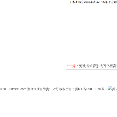
上一篇：
河北省培育形成万亿级高
©2013 xtsteel.com 邢台钢铁有限责任公司 版权所有：
冀ICP备05019070号-1
冀公