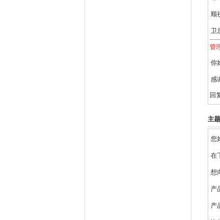
顺
卫
管
你
感
回复
主
您
在
想
产品
产品