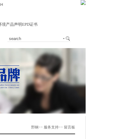
SH
环境产品声明EPD证书
邢钢
>>
服务支持
>>
留言板