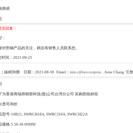
祝商祺
总
理员回复：
好：
谢对邢钢产品的关注，稍后有销售人员联系您。
时间：2021-09-25
题：
線材詢價
日期：2021-08-30
Email：
min.c@nes-corpora...
Josie Chang
完
好
下为香港商瑞师精密科技(股)公司台湾分公司 采购部线材组
向贵司询价
型号:10B21, SWRCH18A, SWRCJ10A, SWRCH22A
规格:5.50-38.00MM