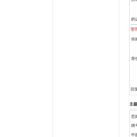
请
的
管
你
感
荐
再
回复
主
您
牌
中