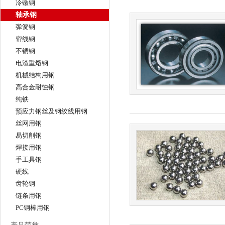
冷镦钢
轴承钢
弹簧钢
帘线钢
不锈钢
电渣重熔钢
机械结构用钢
高合金耐蚀钢
纯铁
预应力钢丝及钢绞线用钢
丝网用钢
易切削钢
焊接用钢
手工具钢
硬线
齿轮钢
链条用钢
PC钢棒用钢