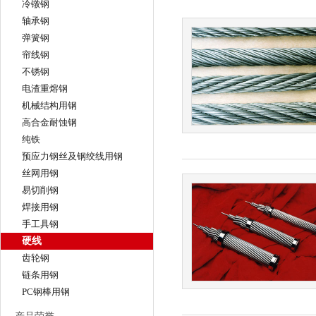
冷镦钢
轴承钢
弹簧钢
帘线钢
不锈钢
电渣重熔钢
机械结构用钢
高合金耐蚀钢
纯铁
预应力钢丝及钢绞线用钢
丝网用钢
易切削钢
焊接用钢
手工具钢
硬线
齿轮钢
链条用钢
PC钢棒用钢