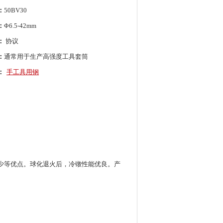
：
50BV30
：
Φ6.5-42mm
：
协议
：
通常用于生产高强度工具套筒
：
手工具用钢
少等优点。球化退火后，冷镦性能优良。产