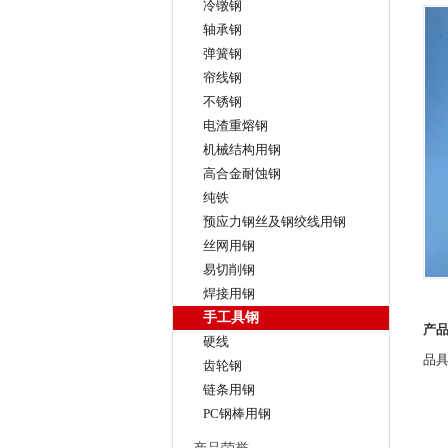
冷镦钢
轴承钢
弹簧钢
帘线钢
不锈钢
电渣重熔钢
机械结构用钢
高合金耐蚀钢
纯铁
预应力钢丝及钢绞线用钢
丝网用钢
易切削钢
焊接用钢
手工具钢
产
硬线
品
齿轮钢
链条用钢
PC钢棒用钢