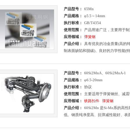
产品型号：
65Mn
产品规格：
φ5.5～14mm
执行标准：
GB/T4354
使用范围：
产品用途广泛，主要用于制
应用领域：
弹簧钢
产品介绍：
具有优良的冶金质量(高的
制表面缺陷和脱碳)、良好的力学性能(
产品型号：
60Si2MnA、60Si2MnA-1
产品规格：
φ6.5-20mm
执行标准：
协议
使用范围：
主要适用于弹簧钢丝、减震
应用领域：
铁路扣件
弹簧钢
产品介绍：
60Si2Mn 是Si-Mn
低、钢质纯净度高、抗弹减性能好、表