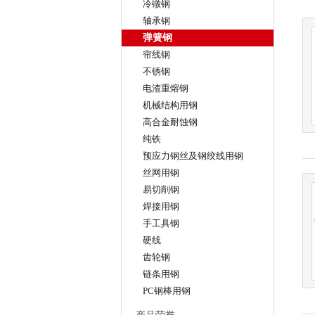
冷镦钢
轴承钢
弹簧钢
帘线钢
不锈钢
电渣重熔钢
机械结构用钢
高合金耐蚀钢
纯铁
预应力钢丝及钢绞线用钢
丝网用钢
易切削钢
焊接用钢
手工具钢
硬线
齿轮钢
链条用钢
PC钢棒用钢