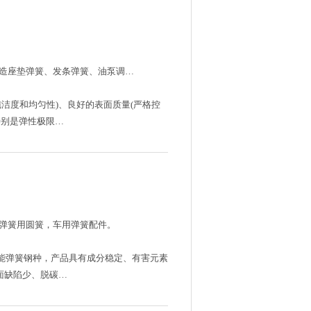
造座垫弹簧、发条弹簧、油泵调…
纯洁度和均匀性)、良好的表面质量(严格控
特别是弹性极限…
弹簧用圆簧，车用弹簧配件。
系的高性能弹簧钢种，产品具有成分稳定、有害元素
面缺陷少、脱碳…